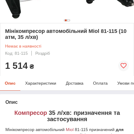
Мінікомпресор автомобільний Miol 81-115 (10
атм, 35 л/хв)
Немає в наявності
Код: 81-115
Роздріб
1 514
₴
Опис
Характеристики
Доставка
Оплата
Умови п
Опис
Компресор
35 л/хв
: призначення та
застосування
Мінікомпресор автомобільний
Miol
81-115 призначений
для