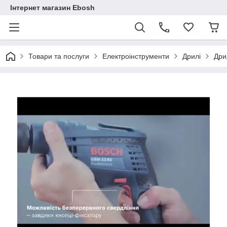
Інтернет магазин Ebosh
Товари та послуги
Електроінструменти
Дрилі
Дри