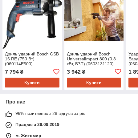
Дриль ударний Bosch GSB
Дриль ударний Bosch
Удар
16 RE (750 Вт)
UniversalImpact 800 (0.8
Easy
(060114E500)
кВт, БЗП) (0603131120)
(060
7 794
3 942
1 8
₴
₴
Купити
Купити
Про нас
96% позитивних з 28 відгуків за рік
Працює з 26.09.2019
м. Житомир