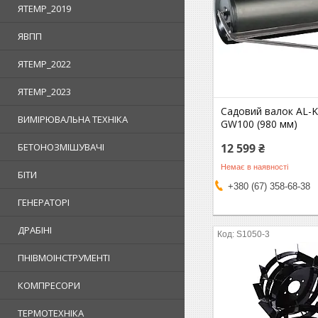
ЯTEMP_2019
ЯВПП
ЯTEMP_2022
ЯTEMP_2023
Садовий валок AL-
ВИМІРЮВАЛЬНА ТЕХНІКА
GW100 (980 мм)
БЕТОНОЗМІШУВАЧІ
12 599 ₴
Немає в наявності
БІТИ
+380 (67) 358-68-38
ГЕНЕРАТОРІ
ДРАБІНІ
S1050-3
ПНІВМОІНСТРУМЕНТІ
КОМПРЕСОРИ
ТЕРМОТЕХНІКА