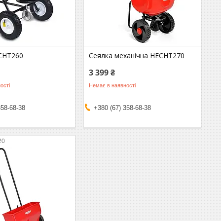
CHT260
Сеялка механічна HECHT270
3 399 ₴
ості
Немає в наявності
358-68-38
+380 (67) 358-68-38
20