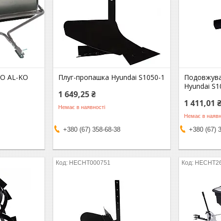
KO AL-KO
Плуг-пропашка Hyundai S1050-1
Подовжувач
Hyundai S10
1 649,25 ₴
1 411,01 
Немає в наявності
Немає в наявн
+380 (67) 358-68-38
+380 (67) 
HECHT000751
HECHT2