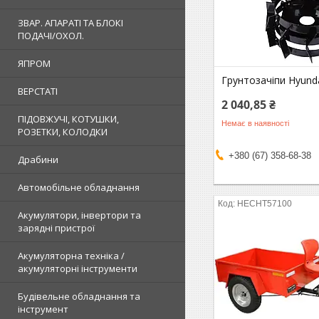
ЗВАР. АПАРАТІ ТА БЛОКІ
ПОДАЧІ/ОХОЛ.
ЯПРОМ
Грунтозачіпи Hyund
ВЕРСТАТІ
2 040,85 ₴
ПІДОВЖУЧІ, КОТУШКИ,
Немає в наявності
РОЗЕТКИ, КОЛОДКИ
+380 (67) 358-68-38
Драбини
Автомобільне обладнання
HECHT57100
Акумулятори, інвертори та
зарядні пристрої
Акумуляторна техніка /
акумуляторні інструменти
Будівельне обладнання та
інструмент