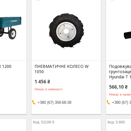
 1200
ПНЕВМАТИЧНЕ КОЛЕСО W
Подовжува
1050
грунтозац
Hyundai T 
1 456 ₴
566,10 ₴
Немає в наявності
Немає в наявн
+380 (67) 358-68-38
+380 (67) 
S1100-5
S 800