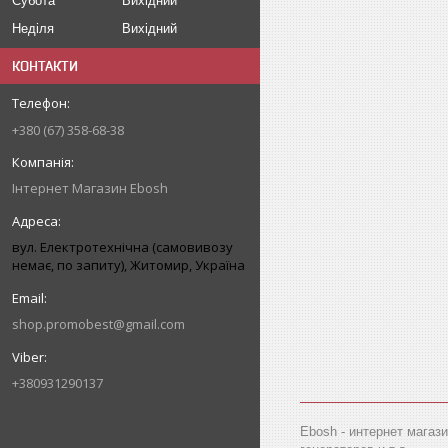
Субота
Вихідний
Неділя
Вихідний
КОНТАКТИ
+380 (67) 358-68-38
Інтернет Магазин Ebosh
вул. Електротехнічна (самовивозу
немає, по запиту), Житомир, Україна
shop.promobest@gmail.com
+380931290137
Ebosh - интернет магаз