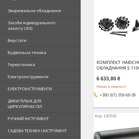
Зварювальне обладнання
Засоби індивідуального
захисту (ЗІЗ)
Верстати
Будівельна техніка
КОМПЛЕКТ НАВІСН
Термотехніка
ОБЛАДНАННЯ S 110
Електроінструменти
6 633,80 ₴
Немає в наявності
ЕЛЕКТРОІНСТРУМЕНТИ
+380 (67) 358-68-38
ДИКИ ПІЛЬНІ ДЛЯ
ЦИРКУЛЯРНІХ ПІЛ
130539
РУЧНИЙ ІНСТРУМЕНТ
САДОВА ТЕХНІКА І ІНСТРУМЕНТ