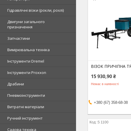
Гідравлічні візки (рокли, рохлі)
Двигуни загального
призначення
Запчастини
Вимірювальна техніка
Інструменти Dremel
ВІЗОК ПРИЧІПНА TR
Інструменти Proxxon
15 930,90 ₴
Драбини
Немає в наявності
Пневмоінструменти
+380 (67) 358-68-38
Витратні матеріали
Ручний інструмент
S 1100
Садова техніка