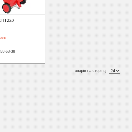
CHT220
ості
358-68-38