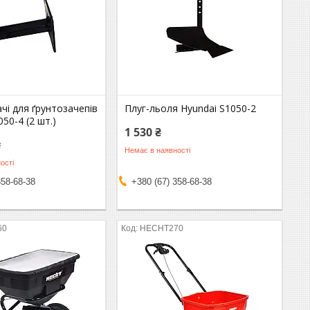
і для ґрунтозачепів
Плуг-льоля Hyundai S1050-2
50-4 (2 шт.)
1 530 ₴
₴
Немає в наявності
ості
358-68-38
+380 (67) 358-68-38
60
HECHT270