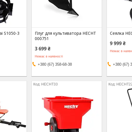
ai S1050-3
Плуг для культиватора HECHT
Сеялка HE
000751
9 999 ₴
3 699 ₴
Немає в наявн
Немає в наявності
+380 (67) 358-68-38
+380 (67) 
HECHT33
HECHT2