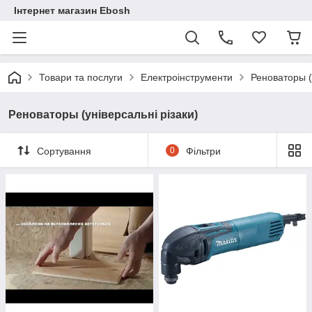
Інтернет магазин Ebosh
Товари та послуги
Електроінструменти
Реноваторы (
Реноваторы (універсальні різаки)
Сортування
0
Фільтри