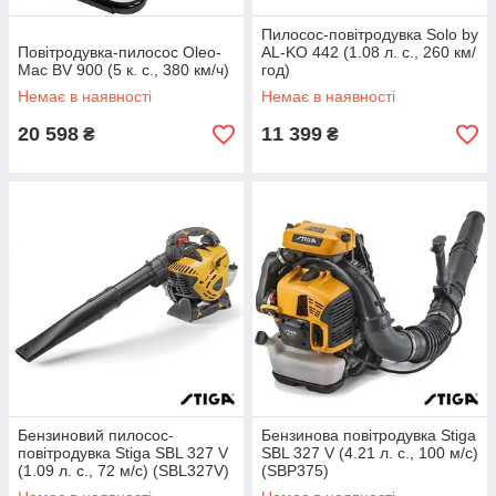
Пилосос-повітродувка Solo by
Повітродувка-пилосос Oleo-
AL-KO 442 (1.08 л. с., 260 км/
Mac BV 900 (5 к. с., 380 км/ч)
год)
Немає в наявності
Немає в наявності
20 598
11 399
₴
₴
Бензиновий пилосос-
Бензинова повітродувка Stiga
повітродувка Stiga SBL 327 V
SBL 327 V (4.21 л. с., 100 м/с)
(1.09 л. с., 72 м/с) (SBL327V)
(SBP375)