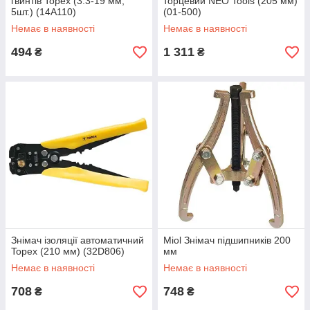
гвинтів Topex (3.3-19 мм,
торцевий NEO Tools (205 мм)
5шт.) (14A110)
(01-500)
Немає в наявності
Немає в наявності
494
1 311
₴
₴
Знімач ізоляції автоматичний
Miol Знімач підшипників 200
Topex (210 мм) (32D806)
мм
Немає в наявності
Немає в наявності
708
748
₴
₴