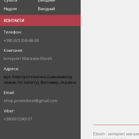
Субота
Вихідний
Неділя
Вихідний
КОНТАКТИ
+380 (67) 358-68-38
Інтернет Магазин Ebosh
вул. Електротехнічна (самовивозу
немає, по запиту), Житомир, Україна
shop.promobest@gmail.com
+380931290137
Ebosh - интернет магаз