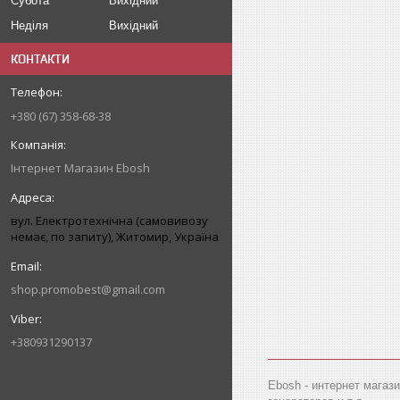
Субота
Вихідний
Неділя
Вихідний
КОНТАКТИ
+380 (67) 358-68-38
Інтернет Магазин Ebosh
вул. Електротехнічна (самовивозу
немає, по запиту), Житомир, Україна
shop.promobest@gmail.com
+380931290137
Ebosh - интернет магаз