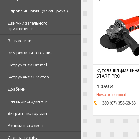
Гідравлічні візки (рокли, рохлі)
Двигуни загального
призначення
Запчастини
Вимірювальна техніка
Інструменти Dremel
Кутова шліфмашина
START PRO
Інструменти Proxxon
1 059 ₴
Драбини
Немає в наявності
Пневмоінструменти
+380 (67) 358-68-38
Витратні матеріали
Ручний інструмент
Садова техніка